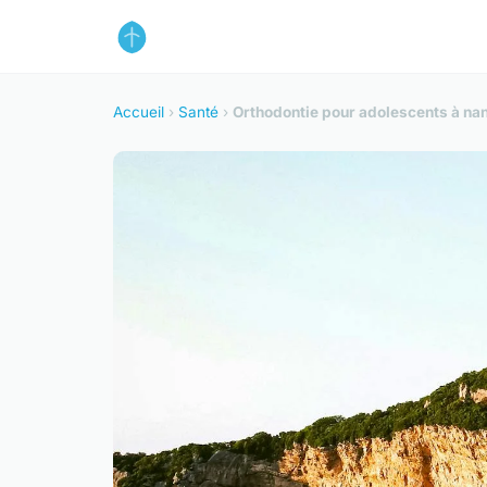
Accueil
›
Santé
›
Orthodontie pour adolescents à nant