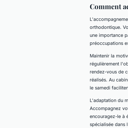
Comment acc
L'accompagnement 
orthodontique. V
une importance pa
préoccupations es
Maintenir la moti
régulièrement l'ob
rendez-vous de co
réalisés. Au cabi
le samedi faciliten
L'adaptation du m
Accompagnez votr
encouragez-le à é
spécialisée dans