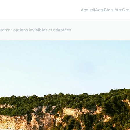
Accueil
Actu
Bien-être
Gro
erre : options invisibles et adaptées