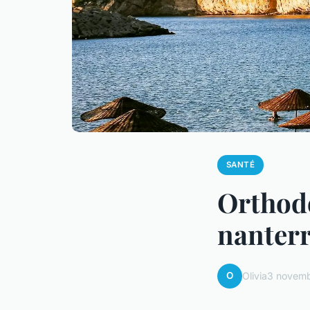
SANTÉ
Orthodo
nanterr
O
Olivia
3 novem