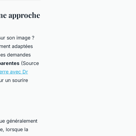
une approche
 sur son image ?
ement adaptées
 des demandes
parentes
(Source
erre avec Dr
ur un sourire
itue généralement
e, lorsque la