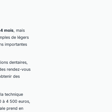
24 mois
, mais
imples de légers
ns importantes
tions dentaires,
t des rendez-vous
obtenir des
 la technique
0 à 4 500 euros,
iale prend en