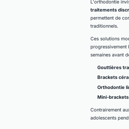
L'orthodontie inv
traitements disc
permettent de cor
traditionnels.
Ces solutions mod
progressivement l
semaines avant de
Gouttières tr
Brackets cér
Orthodontie l
Mini-brackets
Contrairement aux
adolescents penda