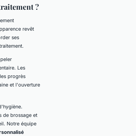
raitement ?
tement
apparence revêt
rder ses
traitement.
ppeler
entaire. Les
les progrès
ne et l'ouverture
d'hygiène.
s de brossage et
il. Notre équipe
rsonnalisé