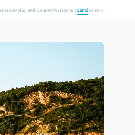
ssesse
Maladie
Minceur
Professionnels
Santé
Seniors