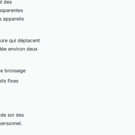
nt des
ansparentes
s appareils
sure qui déplacent
rtée environ deux
 le brossage
ils fixes
 de soi des
personnel.