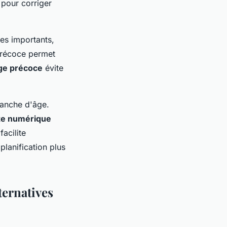
 pour corriger
es importants,
 précoce permet
ge précoce
évite
ranche d'âge.
te numérique
acilite
planification plus
ternatives